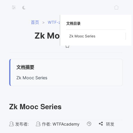
首页
>
WTF-zk
>
Zk Mooc Series
文档目录
Zk Mooc Series
Zk Mooc Series
文档摘要
Zk Mooc Series
Zk Mooc Series
发布者:
作者:
WTFAcademy

转发