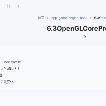
首页
>
cpp-game-engine-book
>
6.3Ope
6.3OpenGLCorePro
 Core Profile
 Profile 3.3
性
der语法变化