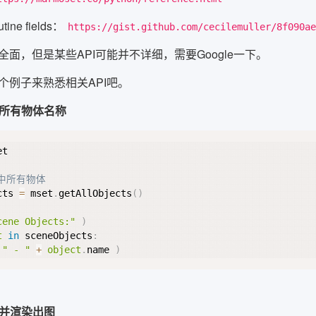
tine fields：
https://gist.github.com/cecilemuller/8f090ae
面，但是某些API可能并不详细，需要Google一下。
个例子来熟悉相关API吧。
景所有物体名称
t

景中所有物体
cts 
=
 mset
.
getAllObjects
(
)
cene Objects:"
)
t
in
 sceneObjects
:
" - "
+
object
.
name 
)
质并渲染出图