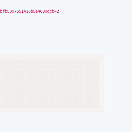
bfb5897651416b5a4089dcb42
Copy