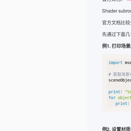
Shader subrou
官方文档比较全
先通过下面几
例1. 打印场
import
 mse
# 获取场
sceneObje
print
(
"S
for
objec
print
(
例2. 设置材