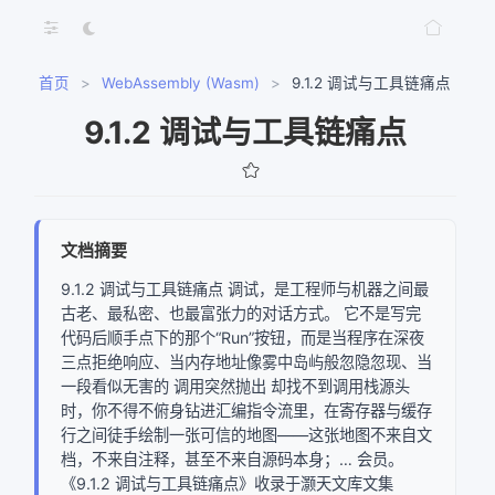
首页
>
WebAssembly (Wasm)
>
9.1.2 调试与工具链痛点
9.1.2 调试与工具链痛点
文档摘要
9.1.2 调试与工具链痛点 调试，是工程师与机器之间最
古老、最私密、也最富张力的对话方式。 它不是写完
代码后顺手点下的那个“Run”按钮，而是当程序在深夜
三点拒绝响应、当内存地址像雾中岛屿般忽隐忽现、当
一段看似无害的 调用突然抛出 却找不到调用栈源头
时，你不得不俯身钻进汇编指令流里，在寄存器与缓存
网络错误
行之间徒手绘制一张可信的地图——这张地图不来自文
档，不来自注释，甚至不来自源码本身；… 会员。
获取文档树失败，请稍后重试
《9.1.2 调试与工具链痛点》收录于灏天文库文集