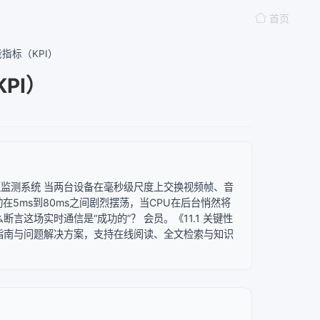
首页
性能指标（KPI）
KPI）
的生命体征监测系统 当两台设备在毫秒级尺度上交换视频帧、音
在5ms到80ms之间剧烈摆荡，当CPU在后台悄然将
断言这场实时通信是“成功的”？ 会员。《11.1 关键性
践指南与问题解决方案，支持在线阅读、全文检索与知识