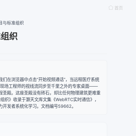
首页
源项目与标准组织
准组织
构 当我们在浏览器中点击“开始视频通话”，当远程医疗系统
将现场工程师的视线流同步至千里之外的专家桌面——
程圣殿。这座圣殿没有砖石，却比任何物理建筑更难重
准组织》收录于灏天文库文集《WebRTC实时通信》，
开发者系统化学习。文档编号59662。