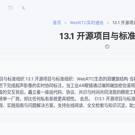
首页
>
WebRTC实时通信
>
13.1 开
13.1 开源项目与标
源项目与标准组织 13.1 开源项目与标准组织：WebRTC生态的双螺旋结
迟下完成超声影像的实时协同标注，当工业AR眼镜通过端到端加密信道
盈的交互背后，矗立着一座由代码、协议、共识与时间共同浇筑的精密工
赖单一厂商，却比任何私有系统更具韧性。 会员。《13.1 开源项目与标
程、实践指南与问题解决方案，支持在线阅读、全文检索与知识沉淀，助力