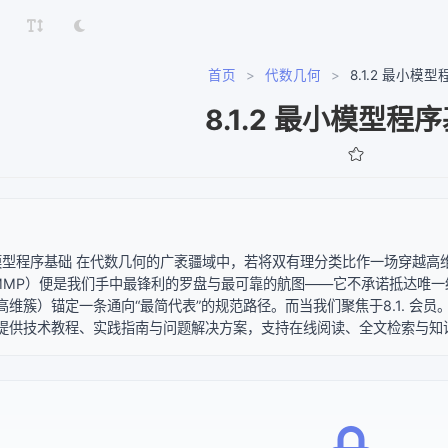
首页
>
代数几何
>
8.1.2 最小模
8.1.2 最小模型程
最小模型程序基础 在代数几何的广袤疆域中，若将双有理分类比作一场穿越高维迷
am, MMP）便是我们手中最锋利的罗盘与最可靠的航图——它不承诺抵达
维簇）锚定一条通向“最简代表”的规范路径。而当我们聚焦于8.1. 会员。
提供技术教程、实践指南与问题解决方案，支持在线阅读、全文检索与知识