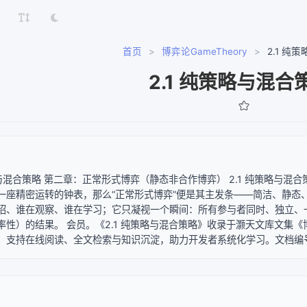
首页
>
博弈论GameTheory
>
2.1 纯
2.1 纯策略与混合
策略与混合策略 第二章：正常形式博弈（静态非合作博弈） 2.1 纯策略与
一座精密运转的钟表，那么“正常形式博弈”便是其主发条——简洁、静态
招、谁在观察、谁在学习；它只凝视一个瞬间：所有参与者同时、独立、
率性）的结果。 会员。《2.1 纯策略与混合策略》收录于灏天文库文集《博
，支持在线阅读、全文检索与知识沉淀，助力开发者系统化学习。文档编号