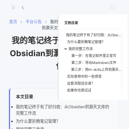
首页
>
平台公告
>
我的笔记终于有了好归宿：从Obsidian
文档目录
到灏天文库的完整工作流
我的笔记终于有了好归宿：从Obsidian到灏天文库的完整工作流
我的笔记终于有了好归宿：从
为什么要折腾笔记管理？
我的完整工作流
Obsidian到灏天文库的完整工
第一步：在笔记软件里正常写
第二步：导出Markdown文件
作流
第三步：用ht-skills上传到灏天文库
实际使用中的一些感受
这套流程适合谁？
如果你也想试试
本文目录
我的笔记终于有了好归宿：从Obsidian到灏天文库的
完整工作流
为什么要折腾笔记管理？