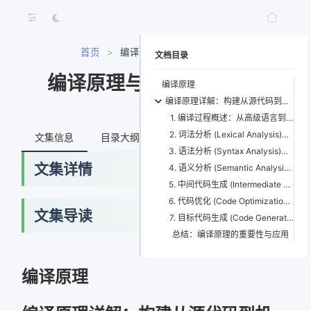
首页
>
编译原理与技术实战教程
文档目录
编译原理与技术实战教程
编译原理
编译原理详解：构建从源代码到机器码的桥梁
1. 编译过程概述：从高级语言到机器语言的旅程
2. 词法分析 (Lexical Analysis)：扫描源代码，识别词法单元
文集信息
目录大纲
最新文档
知识宇宙
3. 语法分析 (Syntax Analysis)：构建抽象语法树，检查程序结构
文集详情
4. 语义分析 (Semantic Analysis)：类型检查，符号表管理，语义规则验证
5. 中间代码生成 (Intermediate Code Generation)：平台无关的中间表示
6. 代码优化 (Code Optimization)：提升代码性能，减少资源消耗
文集导读
7. 目标代码生成 (Code Generation)：生成目标机器代码
总结：编译原理的重要性与应用
网络错误
编译原理
获取最新文档失败，请稍后重试