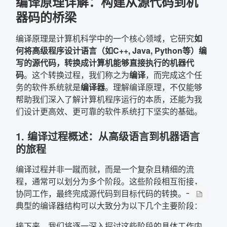
编译原理详解：构建从源代码到机
器码的桥梁
确定
编译原理是计算机科学中的一个核心领域，它研究
如
复制弹框内信息
何将高级程序设计语言（如C++, Java, Python等）编
写的源代码，转换成计算机能够直接执行的机器代
码
。这个转换过程，我们称之为
编译
，而完成这个任
务的软件系统就是
编译器
。理解编译原理，不仅能够
帮助我们深入了解计算机程序运行的本质，还能为我
们设计更高效、更可靠的软件系统打下坚实的基础。
1. 编译过程概述：从高级语言到机器语言
的旅程
编译过程并非一蹴而就，而是一个复杂且精细的流
程，通常可以划分为多个阶段。这些阶段相互衔接，
协同工作，最终完成源代码到目标代码的转换。一个
典型的编译器结构可以大致分为以下几个主要阶段：
接下来，我们将逐一深入探讨这些阶段的具体工作内