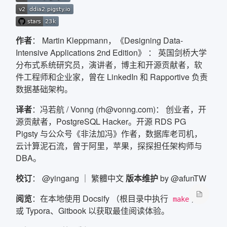
确定
作者
：
Martin Kleppmann
，
《Designing Data-
复制弹框内信息
Intensive Applications 2nd Edition》
： 英国剑桥大学
分布式系统研究员，演讲者，博主和开源贡献者，软
件工程师和企业家，曾在 LinkedIn 和 Rapportive 负责
数据基础架构。
译者
：
冯若航
/
Vonng
(rh@vonng.com)： 创业者，
开
源贡献者
，PostgreSQL Hacker。开源 RDS PG
Pigsty
与公众号《
非法加冯
》作者，
数据库老司机
，
云计算泥石流
，曾于阿里，苹果，探探担任架构师与
DBA。
校订
：
@yingang
｜
繁體中文
版本维护
by
@afunTW
阅览
：在本地使用
Docsify
（根目录中执行
）
make
或
Typora
、
Gitbook
以获取最佳阅读体验。