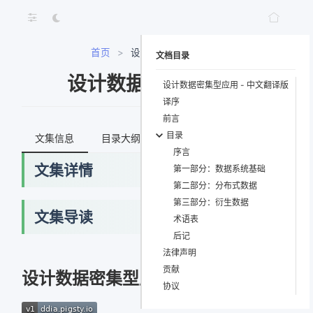
首页
>
设计数据密集型应用
文档目录
设计数据密集型应用
设计数据密集型应用 - 中文翻译版
译序
前言
目录
文集信息
目录大纲
最新文档
知识宇宙
序言
文集详情
第一部分：数据系统基础
第二部分：分布式数据
第三部分：衍生数据
文集导读
术语表
后记
法律声明
网络错误
贡献
设计数据密集型应用 - 中文翻译版
协议
获取最新文档失败，请稍后重试