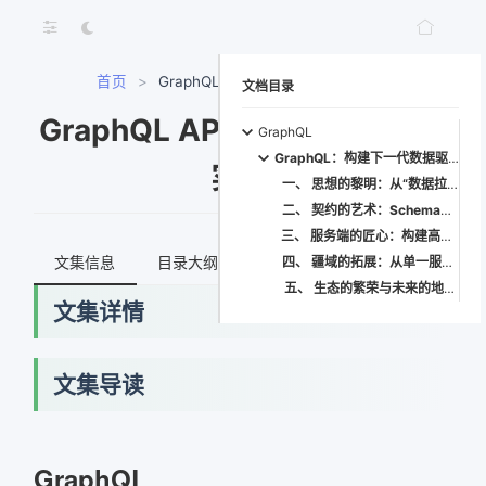
首页
>
GraphQL API查询语言入门与实战
文档目录
GraphQL API查询语言入门与
GraphQL
GraphQL：构建下一代数据驱动应用的基石与蓝图
实战
一、 思想的黎明：从“数据拉取”到“数据对话”
二、 契约的艺术：Schema驱动的强类型世界
三、 服务端的匠心：构建高效、健壮的数据图谱
文集信息
目录大纲
最新文档
知识宇宙
四、 疆域的拓展：从单一服务到联邦宇宙
五、 生态的繁荣与未来的地平线
文集详情
文集导读
GraphQL