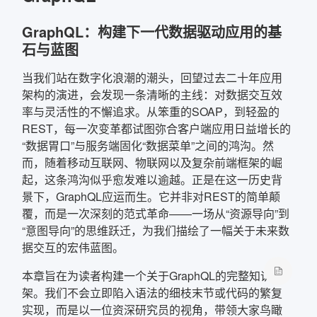
GraphQL：构建下一代数据驱动应用的基
石与蓝图
当我们站在数字化浪潮的潮头，回望过去二十年应用
架构的演进，会发现一条清晰的主线：对数据交互效
率与灵活性的不懈追求。从笨重的SOAP，到轻盈的
REST，每一次变革都试图弥合客户端应用日益增长的
“数据胃口”与服务端固化“数据菜单”之间的鸿沟。然
而，随着移动互联网、物联网以及复杂前端框架的崛
起，这条鸿沟似乎愈发难以逾越。正是在这一历史背
景下，GraphQL应运而生。它并非对REST的简单颠
覆，而是一次深刻的范式革命——一场从“资源导向”到
“意图导向”的思维跃迁，为我们描绘了一幅关于未来数
据交互的宏伟蓝图。
本章旨在为读者构建一个关于GraphQL的完整知识框
架。我们不会立即陷入语法的细枝末节或代码的繁复
实现，而是以一位资深研究员的视角，带领大家鸟瞰