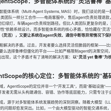
gentScope：多智能体系统的“灵活鲁棒”
能体系统（Multi-Agent Systems, MAS）时，我们谈
人类团队一样分工合作——电商客服中，售后agent负责处理退款
调度红绿灯，车辆agent负责规划路径。但比人类团队更复杂的是，
韧性”依赖系统设计。而多智能体系统的核心矛盾，恰恰藏在“灵活”
（灵活），又要让系统在agent失效、通信中断等异常情况下保
易解决的矛盾。过去，开发者要么选择灵活但脆弱的框架——比如
要么选择鲁棒但僵化的平台——比如严格限制agent的决策空
ope的出现，这个矛盾才有了清晰的解决方案：
以“灵活 yet 鲁
entScope的核心定位：多智能体系统的“基
，AgentScope的定位并非一个“开发工具”，而是“基础设施”
让开发者无需从头构建通信、容错、协作等底层能力，只需专注于
成，源于对多智能体系统发展趋势的深刻洞察。随着大模型（LLM）
靠”的问题却愈发突出。比如，一个由大模型驱动的智能交通系统，需要协调 