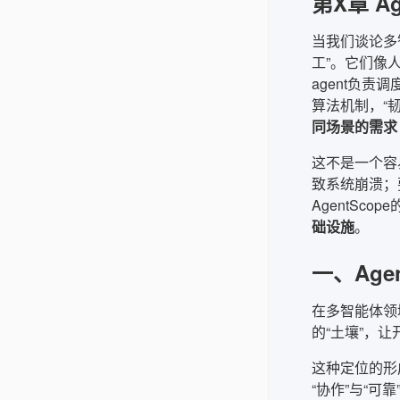
第X章 A
当我们谈论多智
工”。它们像
agent负责
算法机制，“
同场景的需求
这不是一个容
致系统崩溃；
AgentSc
础设施
。
一、Ag
在多智能体领域
的“土壤”，
这种定位的形
“协作”与“可