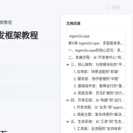
首页
框架教程
文档目录
开发框架教程
AgentScope
第X章 AgentScope：多智能体系统的“灵活鲁棒”基石
一、AgentScope的核心定位：多智能体系统的“基础设施”
二、发展历程：从“开发者中心”到“矛盾导向”的进化
三、核心架构：分层模块化的“平衡术”
1. 应用层：场景适配的“前端”
2. 服务层：协作管理的“中枢”
3. 基础组件层：鲁棒运行的“基石”
4. 底层支撑：灵活扩展的“动力源”
四、开发实践：从“构建”到“运行”的全流程支持
1. 开发流程：从“业务”到“agent”的映射
2. 高级主题：复杂场景的“解决方案”
五、生态系统：从“工具”到“生态”的进化
1. 工具链：全流程的“支持体系”