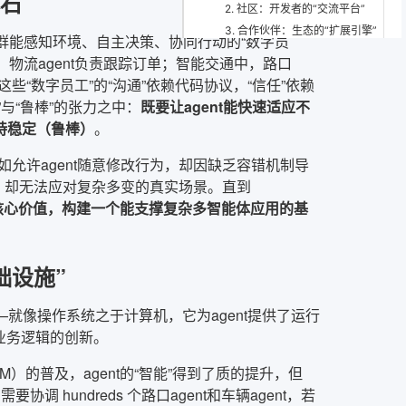
基石
2. 社区：开发者的“交流平台”
3. 合作伙伴：生态的“扩展引擎”
论的是一群能感知环境、自主决策、协同行动的“数字员
六、未来趋势：从“灵活鲁棒”到“智能协同”
，物流agent负责跟踪订单；智能交通中，路口
1. 大模型与AgentScope的深度融合
这些“数字员工”的“沟通”依赖代码协议，“信任”依赖
2. 边缘计算与AgentScope的结合
与“鲁棒”的张力之中：
既要让agent能快速适应不
3. 跨域协作的“标准”
持稳定（鲁棒）
。
4. 伦理与安全的“保障”
允许agent随意修改行为，却因缺乏容错机制导
七、关键挑战与重要意义
间，却无法应对复杂多变的真实场景。直到
1. 关键挑战：平衡的“艺术”
棒”为核心价值，构建一个能支撑复杂多智能体应用的基
2. 重要意义：推动多智能体系统的“落地”
结语：多智能体系统的“未来基石”
础设施”
——就像操作系统之于计算机，它为agent提供了运行
业务逻辑的创新。
的普及，agent的“智能”得到了质的提升，但
hundreds 个路口agent和车辆agent，若