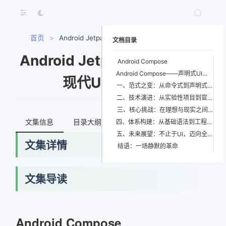
首页
>
Android Jetpack Compose现代UI开发实战
文档目录
Android Jetpack Compose
Android Compose
Android Compose——声明式UI范式的革命性跃迁
现代UI开发实战
一、范式之变：从命令式到声明式的认知跃迁
二、技术演进：从实验性项目到官方战略支柱
三、核心挑战：在理想与现实之间架桥
文集信息
目录大纲
最新文档
知识宇宙
四、体系构建：从基础语法到工程实践的完整闭环
五、未来展望：不止于UI，迈向全栈声明式
文集详情
结语：一场静默的革命
文集导读
网络错误
获取最新文档失败，请稍后重试
Android Compose