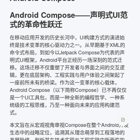
Android Compose——声明式UI范
确定
式的革命性跃迁
复制弹框内信息
在移动应用开发的历史长河中，UI构建方式的演进始
终是技术变革的核心驱动力之一。从早期基于XML的
命令式布局，到如今以Jetpack Compose为代表的声
明式UI框架，Android平台正经历一场深刻的范式迁
移。这场迁移不仅重塑了开发者与界面之间的交互逻
辑，更在底层架构、工程实践与用户体验之间架起了
一座前所未有的桥梁。作为这一变革的核心载体，
Android Compose（以下简称Compose）已不再仅仅
是一个UI工具包，而是一种全新的编程哲学、一种系
统级的工程思维，乃至一种面向未来的应用构建范
式。
本文旨在从宏观视角审视Compose在整个Android开发
生态中的战略定位，追溯其从理念萌芽到工程落地的
发展脉络，剖析其在技术实现与工程实践中所面临的