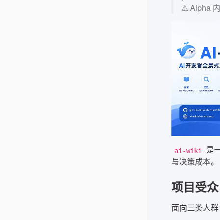
⚠️ Alp
是一
ai-wiki
与决策成本。
项目受众
面向三类人群