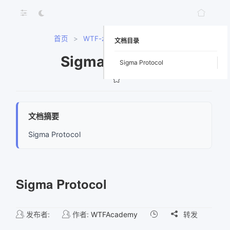
首页
>
WTF-zk
>
Sigma Protocol
文档目录
Sigma Protocol
Sigma Protocol
文档摘要
Sigma Protocol
Sigma Protocol
发布者:
作者:
WTFAcademy

转发