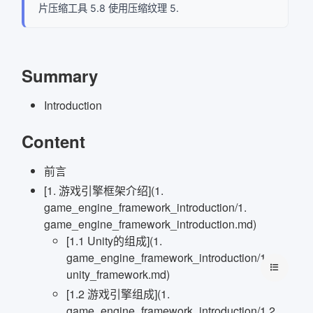
片压缩工具 5.8 使用压缩纹理 5.
Summary
Introduction
Content
前言
[1. 游戏引擎框架介绍](1.
game_engine_framework_introduction/1.
game_engine_framework_introduction.md)
[1.1 Unity的组成](1.
game_engine_framework_introduction/1.1
unity_framework.md)
[1.2 游戏引擎组成](1.
game_engine_framework_introduction/1.2