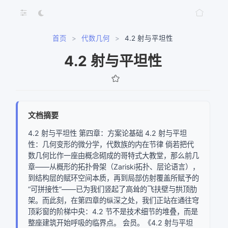
首页
>
代数几何
>
4.2 射与平坦性
4.2 射与平坦性
文档摘要
4.2 射与平坦性 第四章：方案论基础 4.2 射与平坦
性：几何变形的微分学，代数族的内在节律 倘若把代
数几何比作一座由概念砌成的哥特式大教堂，那么前几
章——从概形的拓扑骨架（Zariski拓扑、层论语言），
到结构层的赋环空间本质，再到局部仿射覆盖所赋予的
“可拼接性”——已为我们竖起了高耸的飞扶壁与拱顶肋
架。而此刻，在第四章的纵深之处，我们正站在通往穹
顶彩窗的阶梯中央：4.2 节不是技术细节的堆叠，而是
整座建筑开始呼吸的临界点。 会员。《4.2 射与平坦