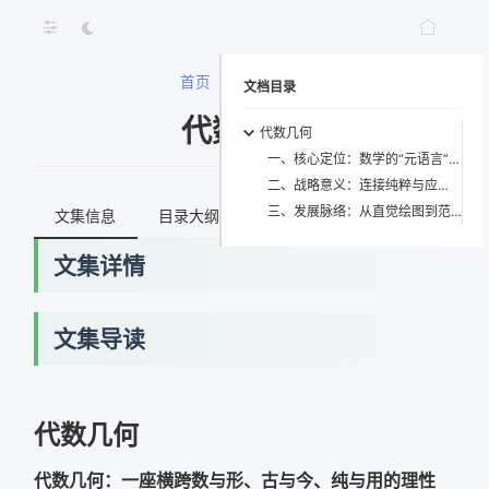
首页
>
代数几何
文档目录
代数几何
代数几何
一、核心定位：数学的“元语言”与“结构操作系统”
二、战略意义：连接纯粹与应用的“理性脐带”
三、发展脉络：从直觉绘图到范畴编程的四次跃迁
文集信息
目录大纲
最新文档
知识宇宙
文集详情
文集导读
代数几何
代数几何：一座横跨数与形、古与今、纯与用的理性