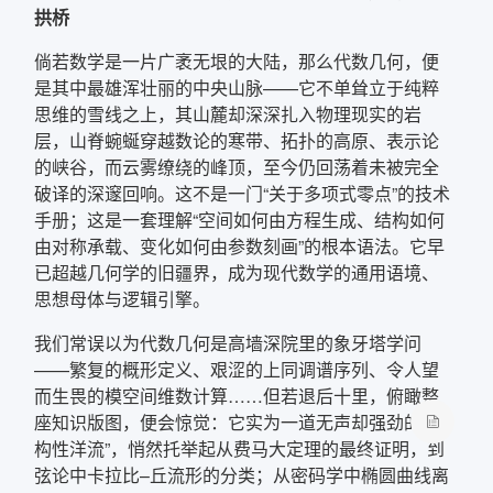
拱桥
倘若数学是一片广袤无垠的大陆，那么代数几何，便
是其中最雄浑壮丽的中央山脉——它不单耸立于纯粹
思维的雪线之上，其山麓却深深扎入物理现实的岩
层，山脊蜿蜒穿越数论的寒带、拓扑的高原、表示论
的峡谷，而云雾缭绕的峰顶，至今仍回荡着未被完全
破译的深邃回响。这不是一门“关于多项式零点”的技术
手册；这是一套理解“空间如何由方程生成、结构如何
由对称承载、变化如何由参数刻画”的根本语法。它早
已超越几何学的旧疆界，成为现代数学的通用语境、
思想母体与逻辑引擎。
我们常误以为代数几何是高墙深院里的象牙塔学问
——繁复的概形定义、艰涩的上同调谱序列、令人望
而生畏的模空间维数计算……但若退后十里，俯瞰整
座知识版图，便会惊觉：它实为一道无声却强劲的“结
构性洋流”，悄然托举起从费马大定理的最终证明，到
弦论中卡拉比–丘流形的分类；从密码学中椭圆曲线离