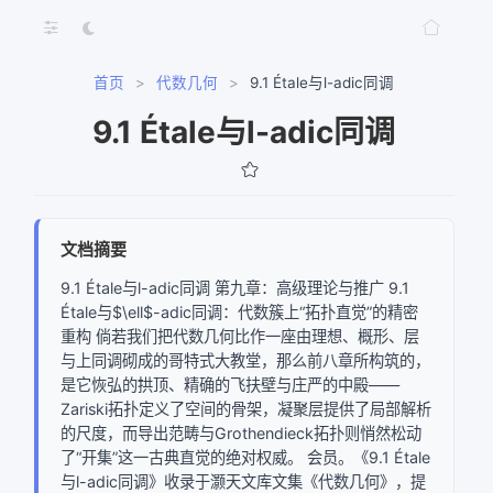
首页
>
代数几何
>
9.1 Étale与l-adic同调
9.1 Étale与l-adic同调
文档摘要
9.1 Étale与l-adic同调 第九章：高级理论与推广 9.1
Étale与$\ell$-adic同调：代数簇上“拓扑直觉”的精密
重构 倘若我们把代数几何比作一座由理想、概形、层
与上同调砌成的哥特式大教堂，那么前八章所构筑的，
是它恢弘的拱顶、精确的飞扶壁与庄严的中殿——
Zariski拓扑定义了空间的骨架，凝聚层提供了局部解析
网络错误
的尺度，而导出范畴与Grothendieck拓扑则悄然松动
了“开集”这一古典直觉的绝对权威。 会员。《9.1 Étale
获取文档树失败，请稍后重试
与l-adic同调》收录于灏天文库文集《代数几何》，提