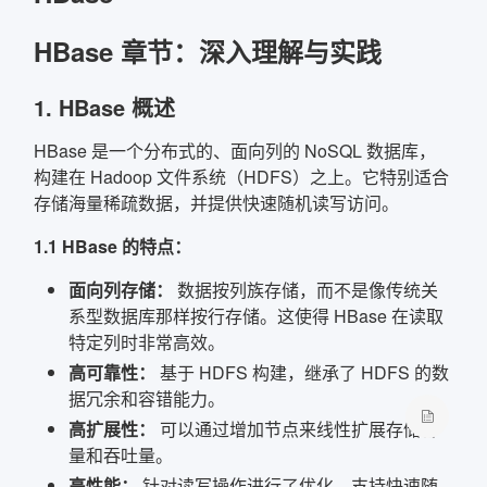
HBase 章节：深入理解与实践
确定
复制弹框内信息
1. HBase 概述
HBase 是一个分布式的、面向列的 NoSQL 数据库，
构建在 Hadoop 文件系统（HDFS）之上。它特别适合
存储海量稀疏数据，并提供快速随机读写访问。
1.1 HBase 的特点：
面向列存储：
数据按列族存储，而不是像传统关
系型数据库那样按行存储。这使得 HBase 在读取
特定列时非常高效。
高可靠性：
基于 HDFS 构建，继承了 HDFS 的数
据冗余和容错能力。
高扩展性：
可以通过增加节点来线性扩展存储容
量和吞吐量。
高性能：
针对读写操作进行了优化，支持快速随