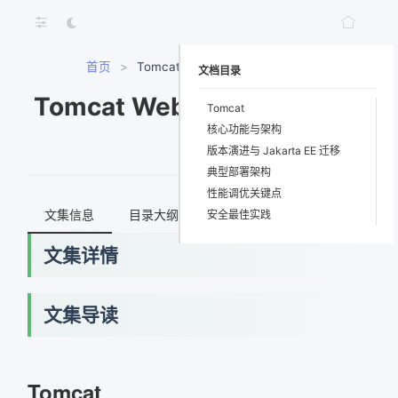
首页
>
Tomcat Web服务器配置与管理
文档目录
Tomcat Web服务器配置与管
Tomcat
核心功能与架构
理
版本演进与 Jakarta EE 迁移
典型部署架构
性能调优关键点
文集信息
目录大纲
最新文档
知识宇宙
安全最佳实践
文集详情
文集导读
网络错误
获取最新文档失败，请稍后重试
Tomcat