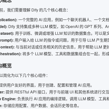
核心概念
，我们需要理解 Dify 的几个核心概念：
ication):
一个完整的 AI 应用，例如一个聊天机器人、一个文
el):
Dify 支持集成多种 LLM 模型，如 OpenAI 的 GPT 系列、Anth
taset):
用于训练、微调或增强 LLM 知识的数据集合。可以
ompt):
用户输入给 LLM 的指令或问题，用于引导 LLM 产生
ntext):
与当前对话或任务相关的历史信息，用于帮助 LLM 
estration):
将多个 LLM 模型、工具和数据集组合在一起，形
架构概览
构可以简化为以下几个核心组件：
提供用户友好的界面，用于创建、配置和管理 AI 应用。
er:
提供 RESTful API 接口，用于与前端 UI 和其他系统进行交
w Engine:
负责执行 AI 应用的编排逻辑，调用 LLM 模型、工
e:
存储应用配置、用户数据、会话历史等信息。