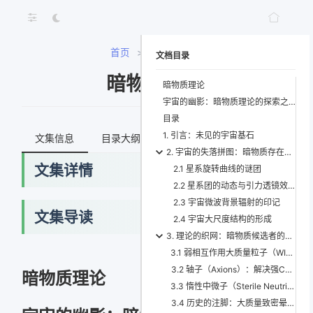
首页
>
暗物质理论
文档目录
暗物质理论
暗物质理论
宇宙的幽影：暗物质理论的探索之旅
目录
1. 引言：未见的宇宙基石
文集信息
目录大纲
最新文档
知识宇宙
2. 宇宙的失落拼图：暗物质存在的观测基石
文集详情
2.1 星系旋转曲线的谜团
2.2 星系团的动态与引力透镜效应
2.3 宇宙微波背景辐射的印记
文集导读
2.4 宇宙大尺度结构的形成
3. 理论的织网：暗物质候选者的万花筒
3.1 弱相互作用大质量粒子（WIMPs）：黄金时代的宠儿
3.2 轴子（Axions）：解决强CP问题的优雅方案
暗物质理论
3.3 惰性中微子（Sterile Neutrinos）：隐藏的同胞？
3.4 历史的注脚：大质量致密晕天体（MACHOs）