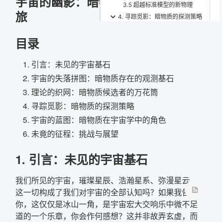
宇宙的幽影：暗物质理论的探索之
3.5 超越标准模型的新物理
旅
4. 寻踪觅影：暗物质的探测策略
4.1 直接探测：地下深处的守候
目录
4.2 间接探测：宇宙中的湮灭与衰变之光
4.3 对撞机产生：在实验室中“创造”暗物质
引言：未见的宇宙基石
5. 宇宙的蓝图：暗物质在宇宙学中的角色
宇宙的失落拼图：暗物质存在的观测基石
5.1
\Lambda
CDM模型中的主导地位
5.2 宇宙大尺度结构的形成与演化
理论的织网：暗物质候选者的万花筒
5.3 宇宙膨胀历史的印记
寻踪觅影：暗物质的探测策略
5.4 小尺度挑战：核心-尖点与卫星星系问题
宇宙的蓝图：暗物质在宇宙学中的角色
6. 未竟的征程：挑战与展望
未竟的征程：挑战与展望
6.1 多信使天文学的兴起
6.2 计算宇宙学的进步
1. 引言：未见的宇宙基石
6.3 新型探测技术的探索
6.4 理论模型的演进与反思
我们所见的宇宙，璀璨星辰、浩瀚星系、弥漫星云，
6.5 展望：星辰大海，步履不停
这一切构成了我们对宇宙的全部认知吗？如果我告诉
你，这仅仅是冰山一角，是宇宙宏大交响乐中微不足
道的一个乐章，你会作何感想？这并非故弄玄虚，而