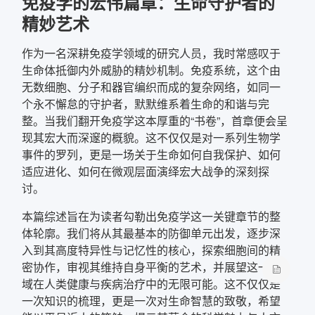
免疫学的宏伟篇章：生命守护者的
精妙艺术
作为一名深耕免疫学领域的研究人员，我时常感叹于
生命体抵御内外威胁的精妙机制。免疫系统，这个由
无数细胞、分子和器官编织而成的复杂网络，如同一
个永不懈怠的守护者，默默维系着生命的和谐与完
整。当我们翻开免疫学这本厚重的“书卷”，首章便会呈
现其宏大而深邃的概貌。这不仅仅是对一系列生物学
事件的罗列，更是一场关于生命如何自我保护、如何
适应进化、如何在微观层面演绎宏大战争的深刻探
讨。
本篇综述旨在为读者勾勒出免疫学这一关键章节的整
体轮廓。我们将从其最基本的防御单元出发，逐步深
入到其高度特异性与记忆性的核心，探索细胞间的精
密协作，审视其维持自身平衡的艺术，并展望这一领
域在人类健康与疾病治疗中的无限可能。这不仅仅是
一次知识的梳理，更是一次对生命智慧的致敬，希望