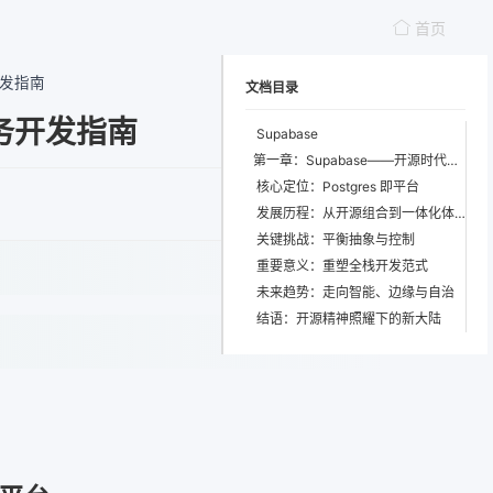
首页
开发指南
文档目录
服务开发指南
Supabase
第一章：Supabase——开源时代的新一代应用开发平台
核心定位：Postgres 即平台
发展历程：从开源组合到一体化体验
关键挑战：平衡抽象与控制
重要意义：重塑全栈开发范式
未来趋势：走向智能、边缘与自治
结语：开源精神照耀下的新大陆