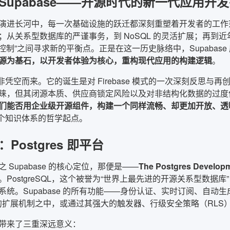
Supabase——开源时代的新一代应用开
演进长河中，每一次基础设施的跃迁都深刻重塑着开发者的工作
从关系型数据库的严谨事务，到 NoSQL 的灵活扩展；再到近年来 
与“控制”之间寻求新的平衡点。正是在这一历史脉络中，Supaba
源为基石，以开发者体验为核心，重构现代应用的构建逻辑
。
e 并非凭空而来。它的诞生是对 Firebase 模式的一次深刻反思与再
睐，但其闭源本质、供应商锁定风险以及对非结构化数据的过度依赖
们能否用企业级开源组件，构建一个同样流畅、却更加开放、透
e 整个知识体系的哲学起点。
Postgres 即平台
 Supabase 的核心定位，那便是——
The Postgres Developm
PostgreSQL，这个被誉为“世界上最先进的开源关系型数据库”
统。Supabase 的所有功能——身份认证、实时订阅、自动生成
res 的扩展机制之中，或通过其强大的触发器、行级安全策略（R
带来了三重深远意义：