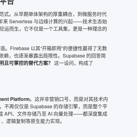
发平台
范式。从早期单体架构的厚重耦合，到微服务时代
Serverless 与边缘计算的兴起——技术生态始
se 应运而生，它不仅是一个工具集，更是一种理念的
创造。Firebase 以其“开箱即用”的便捷性赢得了无数
，也逐渐暴露出局限性。Supabase 的回答简
明且可掌控的替代方案？
这一设问，构成了
ent Platform
。这并非营销口号，而是对其技术内
，不再仅仅是 Supabase 的存储引擎，而是整个平
 API、文件存储乃至 AI 向量处理——都深度集成
LS）、逻辑复制等原生能力实现。