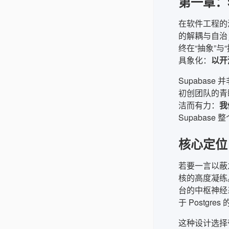
第一章：
在软件工程的
的解耦与自治；
终在“抽象”
具象化：
以开
Supabas
初创团队的青
洁而有力：
我
Supabas
核心定位：
若要一言以蔽之
核的高度凝练。
台的中枢神经系
于 Postg
这种设计选择