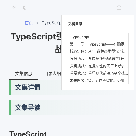
首页
>
TypeScript强类型编程语言实战教程
文档目录
TypeScript强类型编程语言实
TypeScript
第十一章：TypeScript——在确定性与动态性的交响中构建未来
战教程
核心定位：从“可选静态类型”到“结构化编程思想”的跃迁
发展历程：从内部“秘密武器”到开源“行业标准”
关键挑战：在复杂性的天平上寻求精妙平衡
文集信息
目录大纲
最新文档
知识宇宙
重要意义：重塑现代前端乃至全栈开发的范式
未来趋势展望：走向更智能、更融合、更抽象的明天
文集详情
文集导读
TypeScript