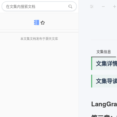
本文集文档发布于灏天文库
文集信息
文集详
文集导
LangGr