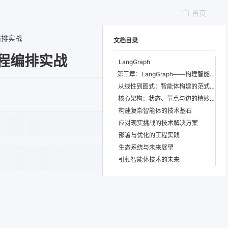
首页
编排实战
文档目录
流程编排实战
LangGraph
第三章：LangGraph——构建智能体应用的新范式
从线性到图式：智能体构建的范式转变
核心架构：状态、节点与边的精妙舞蹈
构建复杂智能体的技术基石
应对现实挑战的技术解决方案
部署与优化的工程实践
生态系统与未来展望
引领智能体技术的未来