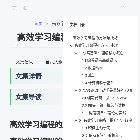
首页
>
高效学习编程的方法与技巧
文档目录
高效学习编程的方法与技巧
高效学习编程的方法与技巧
高效学习编程的方法与技巧
1. 夯实基础：理解核心概念
1.1 编程语言基础语法
文集信息
目录大纲
最新文档
知识宇宙
1.2 数据结构
文集详情
1.3 算法
1.4 计算机科学基础
2. 实践驱动：动手是最好的老师
文集导读
2.1 编写代码：从Hello World到复杂应用
2.2 解决问题：算法与数据结构练习
2.3 构建项目：理论与实践结合
网络错误
3. 有效学习策略：提升学习效率
高效学习编程的方法与技巧
3.1 积极主动学习
获取最新文档失败，请稍后重试
3.2 保持专注与避免分心