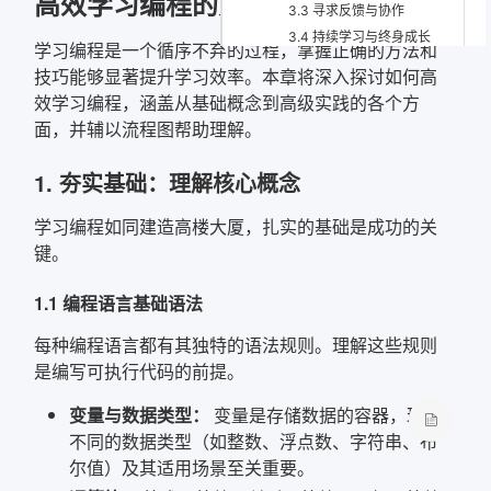
高效学习编程的方法与技巧
3.3 寻求反馈与协作
3.4 持续学习与终身成长
学习编程是一个循序不弃的过程，掌握正确的方法和
确定
4. 克服挑战：保持学习动力
技巧能够显著提升学习效率。本章将深入探讨如何高
4.1 面对挫折与错误
效学习编程，涵盖从基础概念到高级实践的各个方
复制弹框内信息
4.2 保持学习动力
面，并辅以流程图帮助理解。
4.3 避免倦怠
5. 进阶之路：深化与拓展
1. 夯实基础：理解核心概念
5.1 深入特定领域
5.2 学习设计模式与架构
学习编程如同建造高楼大厦，扎实的基础是成功的关
5.3 提升代码质量与工程能力
键。
5.4 软技能的重要性
1.1 编程语言基础语法
总结
每种编程语言都有其独特的语法规则。理解这些规则
是编写可执行代码的前提。
变量与数据类型：
变量是存储数据的容器，理解
不同的数据类型（如整数、浮点数、字符串、布
尔值）及其适用场景至关重要。