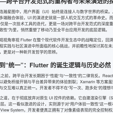
ter——跨平台开发范式的重构者与未来演进的
浩瀚星图中，用户界面（UI）始终是连接人与数字世界的桥梁
端融合体验，UI 的演进史就是一部人机交互方式的革命史。而 Flutt
，不仅是一次技术工具的迭代，更是一场对跨平台开发范式的深度重
致性”为里，悄然重塑了移动乃至全平台应用开发的底层逻辑。
观视角审视 Flutter 在整个现代软件开发生态中的战略定位
程实践与社区演进中所面临的核心挑战，并前瞻性地探讨其在未
，更是对一种新开发哲学的思辨。
到“统一”：Flutter 的诞生逻辑与历史必然
r 出现之前，跨平台开发长期困于“性能”与“一致性”的二律背反。React N
以避免桥接开销与平台差异带来的体验割裂；Xamarin 等方案虽
与交互难以真正统一。开发者不得不在“写一次、跑多处”的理想
 的破局之道，在于彻底放弃对原生 UI 控件的依赖。它自建渲染引擎（
间层。这一看似激进的设计，实则源于对“用户体验一致性”这一根本诉求的
id 的 View System，开发者便真正拥有了对像素级表现的完全控