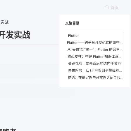
首页
发实战
文档目录
用开发实战
Flutter
Flutter——跨平台开发范式的重构者与未来演进的探路者
从“妥协”到“统一”：Flutter 的诞生逻辑与历史必然
核心支柱：构建 Flutter 知识体系的四大维度
关键挑战：繁荣背后的结构性张力
未来趋势：从 UI 框架到全栈体验平台
结语：在确定性与开放性之间寻找平衡