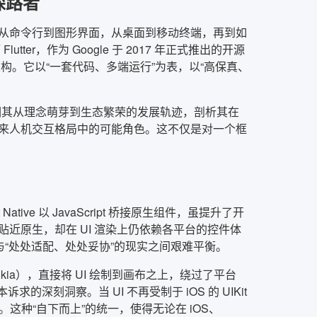
探路者
。从命令行到图形界面，从桌面到移动终端，再到如
er，作为 Google 于 2017 年正式推出的开源
构。它以“一套代码、多端运行”为表，以“高保真、
，回溯其从理念萌芽到生态繁荣的发展轨迹，剖析其在
来人机交互格局中的可能角色。这不仅是对一个框
ative 以 JavaScript 桥接原生组件，虽提升了开
贴近原生，却在 UI 渲染上仍依赖各平台的控件体
与“处处适配、处处妥协”的现实之间艰难平衡。
Skia），直接将 UI 绘制到画布之上，绕过了平台
深刻洞察。当 UI 不再受制于 iOS 的 UIKit
制权。这种“自下而上”的统一，使得无论在 iOS、