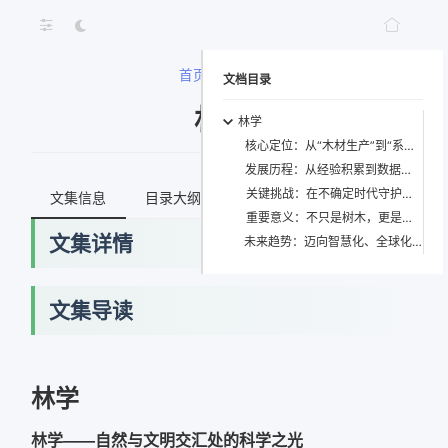
首页
>
林学
文档目录
林学
林学
核心定位：从“木材生产”到“系统服务”的范式跃迁
发展历程：从经验积累到数据驱动的进化之路
关键挑战：在不确定时代守护确定性的绿洲
文集信息
目录大纲
最新文档
知识宇宙
重要意义：不只是树木，更是未来的根基
文集详情
未来趋势：迈向智慧化、全球化与责任化的林学新时代
文集导读
网络错误
林学
获取最新文档失败，请稍后重试
林学——自然与文明交汇处的科学之光