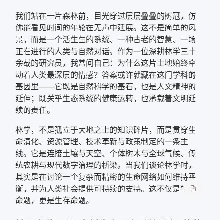
我们站在一片森林前，目光穿过层层叠叠的树冠，仿
确定
佛能看见时间的年轮在无声中延展。这不是简单的风
景，而是一个活生生的系统、一种古老的智慧、一场
复制弹框内信息
正在进行的人类与自然对话。作为一位深耕林学三十
余载的研究员，我常问自己：为什么这片土地始终牵
动着人类最深层的情感？答案或许就藏在这门学科的
基因里——它既是自然科学的基石，也是人文精神的
延伸；既关乎生态系统的健康运转，也承载着文明延
续的责任。
林学，不是孤立于大地之上的知识碎片，而是贯穿生
命演化、资源管理、技术革新与政策制定的一条主
线。它是连接土壤与天空、个体树木与全球气候、传
统农耕与现代数字治理的桥梁。当我们谈论林学时，
其实是在讨论一个复杂而精密的生命网络如何维持平
衡，并为人类社会提供可持续的支持。这不仅是学术
命题，更是生存命题。