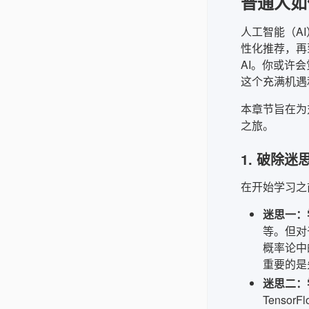
普通人如
人工智能（A
性化推荐，再
AI。你或许
这个充满机遇
本章节旨在为
之旅。
1. 破除
在开始学习之
迷思一：
等。但对
概率论中
重要的是
迷思二：
Tenso