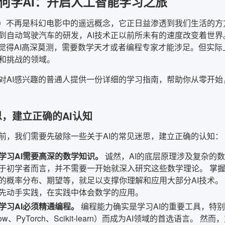
何学AI：开启人工智能学习之旅
I）不再是科幻电影中的遥远概念，它正日益渗透到我们生活的
到自动驾驶汽车的研发，AI技术正以前所未有的速度改变着世
会觉得AI高深莫测，需要数学天才或者编程专家才能涉足。但实际
和挑战的领域。
对AI感兴趣的普通人提供一份详细的学习指南，帮助你从零开始，
迷思，建立正确的AI认知
前，我们需要先破除一些关于AI的常见迷思，建立正确的认知：
学习AI需要高深的数学知识。
诚然，AI的底层原理涉及复杂的
于初学者而言，并不需要一开始就深入研究这些数学理论。 掌
的概率分布、期望等，就足以支撑你理解和应用大部分AI技术。
先动手实践，在实践中体会数学的应用。
学习AI必须精通编程。
编程能力确实是学习AI的重要工具，特别是
rFlow、PyTorch、Scikit-learn）而成为AI领域的首选