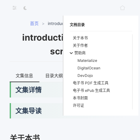
首页
>
introduction-to-bash-scripting
文档目录
introduction-to-bash-
关于本书
关于作者
scripting
赞助商
Materialize
DigitalOcean
文集信息
目录大纲
最新文档
知识宇宙
DevDojo
电子书 PDF 生成工具
文集详情
电子书 ePub 生成工具
本书封面
许可证
文集导读
网络错误
获取最新文档失败，请稍后重试
关于本书