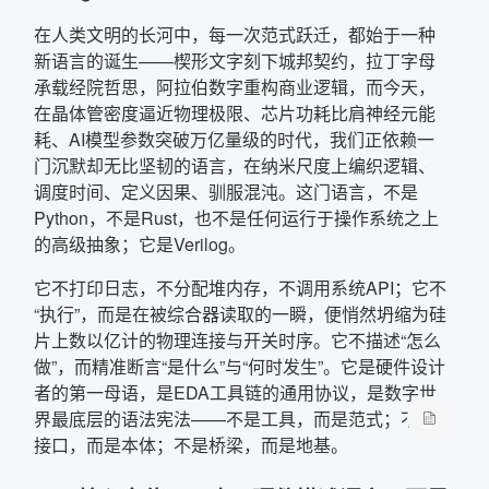
在人类文明的长河中，每一次范式跃迁，都始于一种
新语言的诞生——楔形文字刻下城邦契约，拉丁字母
承载经院哲思，阿拉伯数字重构商业逻辑，而今天，
在晶体管密度逼近物理极限、芯片功耗比肩神经元能
耗、AI模型参数突破万亿量级的时代，我们正依赖一
门沉默却无比坚韧的语言，在纳米尺度上编织逻辑、
调度时间、定义因果、驯服混沌。这门语言，不是
Python，不是Rust，也不是任何运行于操作系统之上
的高级抽象；它是Verilog。
它不打印日志，不分配堆内存，不调用系统API；它不
“执行”，而是在被综合器读取的一瞬，便悄然坍缩为硅
片上数以亿计的物理连接与开关时序。它不描述“怎么
做”，而精准断言“是什么”与“何时发生”。它是硬件设计
者的第一母语，是EDA工具链的通用协议，是数字世
界最底层的语法宪法——不是工具，而是范式；不是
接口，而是本体；不是桥梁，而是地基。