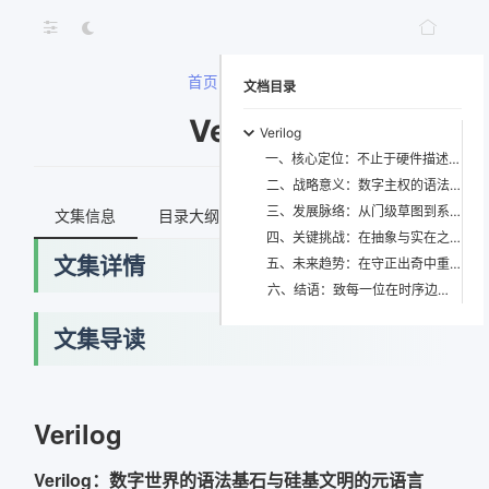
首页
>
Verilog
文档目录
Verilog
Verilog
一、核心定位：不止于硬件描述语言，而是数字存在论的操作系统
二、战略意义：数字主权的语法边疆与自主可控的底层支点
三、发展脉络：从门级草图到系统级契约的四次范式跃迁
文集信息
目录大纲
最新文档
知识宇宙
四、关键挑战：在抽象与实在之间走钢丝的永恒困境
文集详情
五、未来趋势：在守正出奇中重构数字设计的新范式
六、结语：致每一位在时序边缘行走的建筑师
文集导读
Verilog
Verilog：数字世界的语法基石与硅基文明的元语言