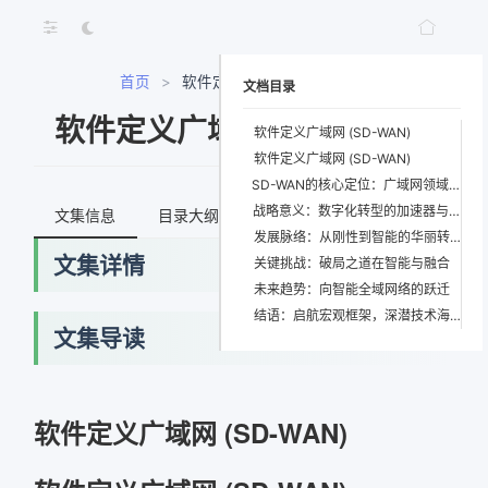
首页
>
软件定义广域网 (SD-WAN)
文档目录
软件定义广域网 (SD-WAN)
软件定义广域网 (SD-WAN)
软件定义广域网 (SD-WAN)
SD-WAN的核心定位：广域网领域的“操作系统”
战略意义：数字化转型的加速器与护城河
文集信息
目录大纲
最新文档
知识宇宙
发展脉络：从刚性到智能的华丽转身
文集详情
关键挑战：破局之道在智能与融合
未来趋势：向智能全域网络的跃迁
结语：启航宏观框架，深潜技术海洋
文集导读
软件定义广域网 (SD-WAN)