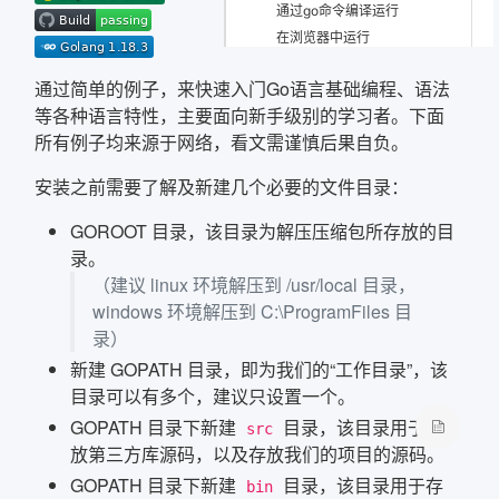
通过go命令编译运行
在浏览器中运行
格式化输入输出
通过简单的例子，来快速入门Go语言基础编程、语法
输入输出语法方法
等各种语言特性，主要面向新手级别的学习者。下面
标记
所有例子均来源于网络，看文需谨慎后果自负。
宽度和精度
arg 索引
安装之前需要了解及新建几个必要的文件目录：
动词/通用动词
布尔型
GOROOT 目录，该目录为解压压缩包所存放的目
整型
录。
浮点型和复数型
（建议 linux 环境解压到 /usr/local 目录，
字符串或字节切片
windows 环境解压到 C:\ProgramFiles 目
指针类型
录）
复合类型
新建 GOPATH 目录，即为我们的“工作目录”，该
格式化输入
目录可以有多个，建议只设置一个。
编程基础
GOPATH 目录下新建
目录，该目录用于存
src
内置关键字
放第三方库源码，以及存放我们的项目的源码。
预定义标识符
GOPATH 目录下新建
目录，该目录用于存
bin
行分隔符