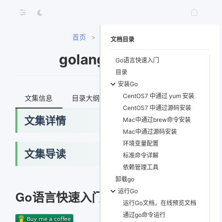
首页
>
golang-tutorial
文档目录
golang-tutorial
Go语言快速入门
目录
安装Go
CentOS7 中通过 yum 安装
文集信息
目录大纲
最新文档
知识宇宙
CentOS7 中通过源码安装
文集详情
Mac中通过brew命令安装
Mac中通过源码安装
环境变量配置
文集导读
标准命令详解
依赖管理工具
卸载go
运行Go
Go语言快速入门
运行Go文档，在线预览文档
通过go命令运行