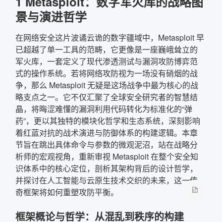
1 Metasploit：数字军火库的战略图
景与演进哲学
在网络安全这片波谲云诡的数字疆域中，Metasploit 早
已超越了单一工具的范畴，它更像是一座巍峨耸立的
军火库，一套定义了现代渗透测试与漏洞攻防博弈范
式的操作系统。若将网络攻防视为一场没有硝烟的战
争，那么 Metasploit 无疑是这场战争中最为核心的战
略支点之一。它不仅汇聚了全球安全研究者的智慧结
晶，将晦涩难懂的漏洞利用代码转化为标准化的“弹
药”，更以其独特的模块化哲学和生态系统，深刻影响
着红蓝对抗的战术演进与防御体系的构建逻辑。本章
节旨在跳出具体命令与参数的微观泥沼，站在战略分
析师的宏观视角，重新审视 Metasploit 在整个安全知
识体系中的核心定位，剖析其架构背后的设计哲学，
并探讨在人工智能与云原生技术交织的未来，这一传
奇框架将如何重塑攻防平衡。
框架概论与哲学：从混乱到秩序的构建