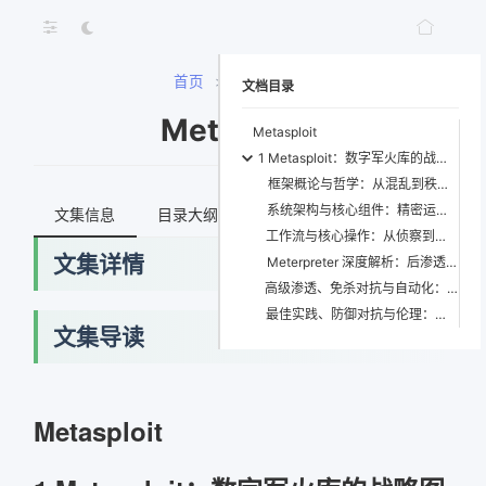
首页
>
Metasploit
文档目录
Metasploit
Metasploit
1 Metasploit：数字军火库的战略图景与演进哲学
框架概论与哲学：从混乱到秩序的构建
系统架构与核心组件：精密运转的数字引擎
文集信息
目录大纲
最新文档
知识宇宙
工作流与核心操作：从侦察到掌控的战术闭环
文集详情
Meterpreter 深度解析：后渗透时代的幽灵
高级渗透、免杀对抗与自动化：军备竞赛的螺旋上升
最佳实践、防御对抗与伦理：剑与盾的辩证思考
文集导读
Metasploit