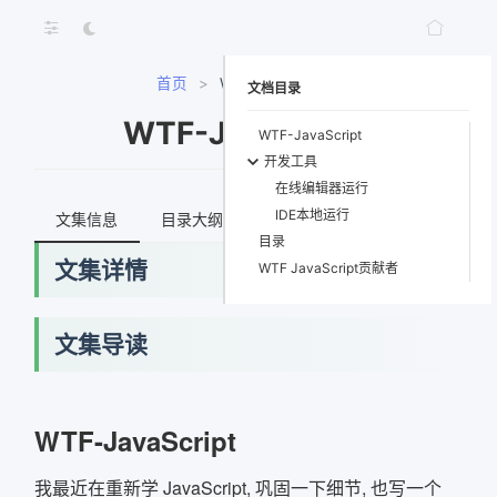
首页
>
WTF-JavaScript
文档目录
WTF-JavaScript
WTF-JavaScript
开发工具
在线编辑器运行
IDE本地运行
文集信息
目录大纲
最新文档
知识宇宙
目录
文集详情
WTF JavaScript贡献者
文集导读
网络错误
WTF-JavaScript
获取最新文档失败，请稍后重试
我最近在重新学 JavaScript, 巩固一下细节, 也写一个