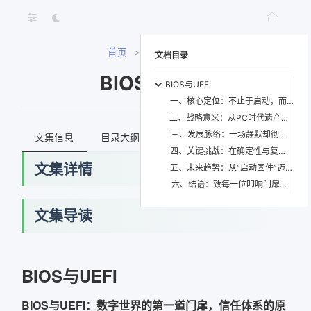
首页
>
BIOS与UEFI
文档目录
BIOS与UEFI
BIOS与UEFI
一、核心定位：不止于启动，而在于定义“可信起点”
二、战略意义：从PC时代遗产到数字主权的关键支点
三、发展脉络：一场静默却彻底的范式革命
文集信息
目录大纲
最新文档
知识宇宙
四、关键挑战：在确定性与复杂性之间走钢丝
文集详情
五、未来趋势：从“启动固件”迈向“持续可信平台”
六、结语：致每一位叩响门扉的探索者
文集导读
BIOS与UEFI
BIOS与UEFI：数字世界的第一道门扉，信任体系的原