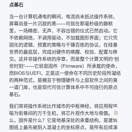
点基石
当一台计算机通电的瞬间，电流尚未抵达操作系统，
屏幕尚是一片沉寂的黑——可就在那毫秒级的静默
里，一场精密、无声、不容出错的仪式已然启动。它
不依赖网络，不调用驱动，不加载图形界面；它只凭
固化的逻辑、预置的策略与千锤百炼的协议，在硅基
世界的最底层，完成对硬件的唤醒、校验、配置与移
交。这并非操作系统的序章，而是整个计算文明的“创
世时刻”——它就是固件（Firmware）所承载的使命，
而BIOS与UEFI，正是这一使命在不同历史阶段所凝结
的两种范式，是横亘于物理硬件与上层软件之间的第
一道门扉，也是现代可信计算体系中不可绕行的原点
基石。
我们常将操作系统比作城市的中枢神经，将应用程序
喻为街巷间的万千生机，将芯片视作大地与骨骼。那
么，固件是什么？它是地基深处的承重结构，是建筑
图纸上最先被刻入混凝土的坐标原点，是所有后续演