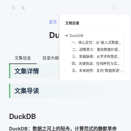
首页
>
DuckDB
文档目录
DuckDB
DuckDB
一、核心定位：从“嵌入式数据库”到“数据原语运行时”
二、战略意义：重校数据价值的度量衡
三、发展脉络：从学术构想走向工业级心跳
文集信息
目录大纲
最新文档
知识宇宙
四、关键挑战：在纯粹性与实用性之间走钢丝
文集详情
五、未来趋势：走向“数据原语”的普适化
文集导读
网络错误
DuckDB
获取最新文档失败，请稍后重试
DuckDB：数据之河上的轻舟，计算范式的静默革命