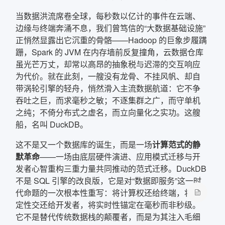
当数据洪流席卷全球，每秒数以亿计的事件在云端、
确定
边缘与终端奔涌不息，我们曾笃信的“大数据基础设施”
正悄然显露出它沉重的骨骼——Hadoop 的巨象步履蹒
复制弹框内信息
跚，Spark 的 JVM 在内存墙前反复撞角，云数据仓库
虽光芒万丈，却常以高昂的抽象税与迟滞的交互响应
为代价。就在此刻，一艘没有龙骨、不挂风帆、却自
带涡轮引擎的轻舟，悄然滑入主流数据航道：它不争
吞吐之巨，而求毫秒之敏；不逐集群之广，而守单机
之纯；不倚分布式之虚名，而立向量化之实功。这艘
船，名叫 DuckDB。
这不是又一个数据库的诞生，而是一场
计算范式的静
默革命
——一场由底层硬件演进、应用模式迁移与开
发者心智重构三重力量共同推动的范式迁移。DuckDB
不是 SQL 引擎的改良版，它是对“数据即服务”这一时
代命题的一次根本性重写：将计算权还给终端，将确
定性交还给开发者，将实时性锚定在毫秒而非秒级。
它不是替代传统数据栈的颠覆者，而是为其注入毛细