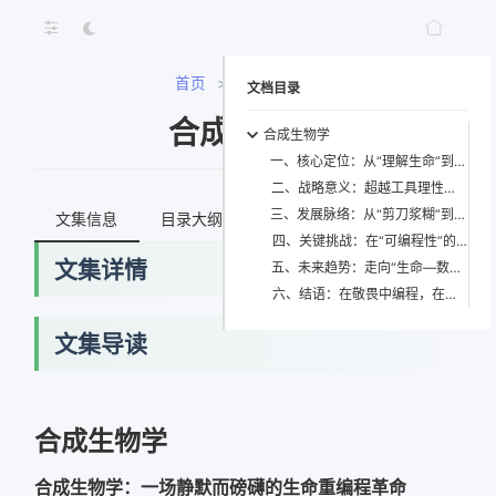
首页
>
合成生物学
文档目录
合成生物学
合成生物学
一、核心定位：从“理解生命”到“构造生命”的范式升维
二、战略意义：超越工具理性的文明级基础设施
三、发展脉络：从“剪刀浆糊”到“全栈编程”的四重跃迁
文集信息
目录大纲
最新文档
知识宇宙
四、关键挑战：在“可编程性”的悬崖边行走
文集详情
五、未来趋势：走向“生命—数字—物质”的三元融合
六、结语：在敬畏中编程，在谦卑中创造
文集导读
网络错误
合成生物学
获取最新文档失败，请稍后重试
合成生物学：一场静默而磅礴的生命重编程革命