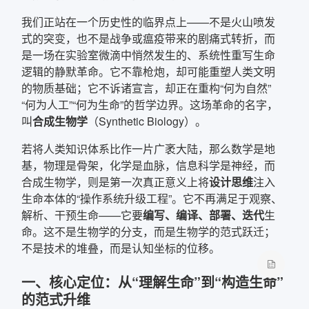
我们正站在一个历史性的临界点上——不是火山喷发
确定
式的突变，也不是战争或瘟疫带来的剧痛式转折，而
是一场在实验室微滴中悄然发生的、系统性重写生命
复制弹框内信息
逻辑的静默革命。它不靠枪炮，却可能重塑人类文明
的物质基础；它不诉诸宣言，却正在重构“何为自然”
“何为人工”“何为生命”的哲学边界。这场革命的名字，
叫
合成生物学
（Synthetic Biology）。
若将人类知识体系比作一片广袤大陆，那么数学是地
基，物理是骨架，化学是血脉，信息科学是神经，而
合成生物学，则是第一次真正意义上将
设计思维
注入
生命本体的“操作系统升级工程”。它不再满足于观察、
解析、干预生命——它要
编写、编译、部署、迭代
生
命。这不是生物学的分支，而是生物学的范式跃迁；
不是技术的堆叠，而是认知坐标的位移。
一、核心定位：从“理解生命”到“构造生命”
的范式升维