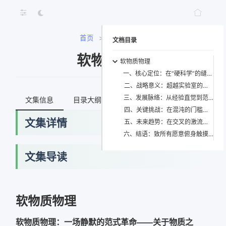
首页
>
软物质物理
文档目录
软物质物理
软物质物理
一、核心定位：在“硬科学”的缝隙中生长出的“活的物理”
二、战略意义：超越实验室的文明级支点
三、发展脉络：从经验直觉到范式自觉的百年跋涉
文集信息
目录大纲
最新文档
知识宇宙
四、关键挑战：在混沌的门槛上构筑新秩序
文集详情
五、未来趋势：在交叉的激流中开辟新航道
六、结语：致所有愿意俯身触摸世界柔软之处的人
文集导读
软物质物理
软物质物理：一场静默的范式革命——关于物质之