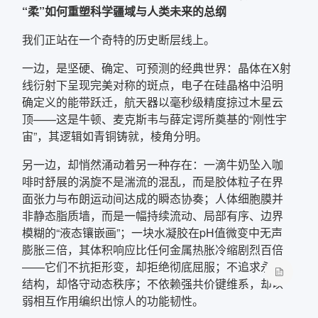
“柔”如何重塑科学疆域与人类未来的总纲
我们正站在一个奇特的历史断层线上。
一边，是坚硬、确定、可预测的经典世界：晶体在X射
线衍射下呈现完美对称的斑点，电子在硅晶格中沿明
确定义的能带跃迁，航天器以毫秒级精度掠过木星云
顶——这是牛顿、麦克斯韦与薛定谔所奠基的“刚性宇
宙”，其逻辑如青铜铸就，棱角分明。
另一边，却悄然涌动着另一种存在：一滴牛奶坠入咖
啡时舒展的涡旋不是湍流的混乱，而是胶体粒子在界
面张力与布朗运动间达成的瞬态协奏；人体细胞膜并
非静态脂质墙，而是一幅持续流动、局部有序、边界
模糊的“液态镶嵌画”；一块水凝胶在pH值微变中无声
膨胀三倍，其体积响应比任何金属热胀冷缩剧烈百倍
——它们不抗拒形变，却拒绝彻底屈服；不追求永恒
结构，却恪守动态秩序；不依赖强共价键维系，却以
弱相互作用编织出惊人的功能韧性。