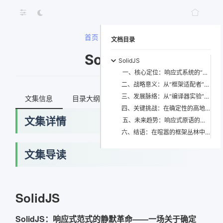
首页
>
SolidJS
文档目录
SolidJS
SolidJS
一、核心定位：响应式系统的“公理化”重建
二、战略意义：从“框架适配者”到“系统设计者”的身份跃迁
三、发展脉络：从“编译器实验”到“全栈原生”的演进逻辑
文集信息
目录大纲
最新文档
知识宇宙
四、关键挑战：在确定性的高地上，如何安放人类的模糊性？
文集详情
五、未来趋势：响应式原语的泛化与下沉
六、结语：在喧嚣的框架丛林中，聆听确定性的回响
文集导读
网络错误
SolidJS
获取最新文档失败，请稍后重试
SolidJS：响应式范式的静默革命——一场关于确定