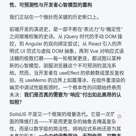
性、可预测性与开发者心智模型的重构
确定
我们正站在一个微妙而关键的历史断口上。
复制弹框内信息
前端开发的演进史，是一部不断在“表达力”与“确定性”
之间艰难权衡的史诗。从 jQuery 时代的手动 DOM 操
控，到 Angular 的双向绑定尝试；从 React 引入的声
明式 UI 范式与虚拟 DOM 抽象，再到 Vue 对响应式语
法糖的极致打磨——每一轮框架更迭，都试图以某种
新的心智模型，驯服浏览器这个不可预测的混沌系
统。然而，当开发者在 useEffect 的依赖数组里反复校
验、在 useMemo 的边界上如履薄冰、在组件重渲染的
幽灵中调试性能瓶颈时，一个根本性的问题始终悬而
未决：
我们是否真的需要为“响应”付出如此高昂的认
知税？
SolidJS 不是又一个框架的增量迭代。它是一次范式层
面的降维打击——不是用更复杂的抽象去掩盖复杂
性，而是以数学般的简洁性，将响应式系统还原为其
本真的形态：
一个由纯函数驱动、无副作用、可静态