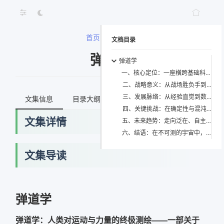
首页
>
弹道学
文档目录
弹道学
弹道学
一、核心定位：一座横跨基础科学与战略实践的枢纽型知识高原
二、战略意义：从战场胜负手到文明生存基础设施
三、发展脉络：从经验直觉到数字孪生的四次跃迁
文集信息
目录大纲
最新文档
知识宇宙
四、关键挑战：在确定性与混沌的夹缝中开辟新路
文集详情
五、未来趋势：走向泛在、自主与共生的弹道新纪元
六、结语：在不可测的宇宙中，刻下可测的文明印记
文集导读
弹道学
弹道学：人类对运动与力量的终极测绘——一部关于