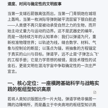
速度、时间与确定性的文明叙事
当第一支燧石箭镞离弦而出，当第一门青铜炮在城垣
上轰鸣，当第一枚洲际导弹刺破平流层留下银白航迹
——人类便不再只是被动承受自然之力的生物，而开
始主动丈量力与运动的边界。这不是武器史的编年，
而是一场持续万年的认知革命：我们以弹道为尺，重
新校准物理世界；以轨迹为线，缝合数学、材料、气
象与控制论的断层；以落点为锚，将抽象的方程锚定
于真实的山川与目标。弹道学，远不止是“子弹怎么飞”
的工程手册；它是力学思想的棱镜，是技术理性的试
金石，更是文明在混沌宇宙中争取确定性的一次庄严
宣言。
一、核心定位：一座横跨基础科学与战略实
践的枢纽型知识高原
若将人类知识版图比作一片大陆，弹道学绝非偏居一
隅的边陲哨所，而是矗立于中央高地的枢纽型知识高