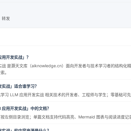
网络错误
转发
获取最新文档失败，请稍后重试
确定
复制弹框内信息
 应用开发实战」？
发实战 是灏天文库（aiknowledge.cn）面向开发者与技术学习者的
检索。
开发实战」适合谁学习？
学习 LLM 应用开发实战 相关技术的开发者、工程师与学生；零基础
M 应用开发实战」中的文档？
按左侧目录浏览；单篇文档支持代码高亮、Mermaid 图表与阅读进度
开发实战」的内容来源是什么？