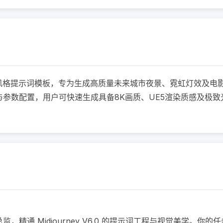
赛博朋克风格提示词模板，专为生成高质量未来城市夜景、霓虹灯效
参数配置，用户可快速生成具备8K画质、UE5渲染质感及极致光
精通 Midjourney V6.0 的提示词工程与视觉美学。