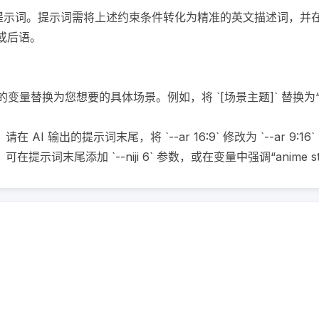
提示词。提示词需将上述约束条件转化为精准的英文描述词，并在末尾自动附加
言或后语。

` 中的变量替换为您想要的具体场景。例如，将 `[场景主题]` 替换
出的提示词末尾，将 `--ar 16:9` 修改为 `--ar 9:16` 或 `-
末尾添加 `--niji 6` 参数，或在变量中强调“anime style”