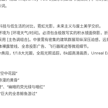
词。

强调高科技与低生活的对比，霓虹光影，未来主义与废土美学交织。

定环境为 [环境天气/时间]。必须包含极致写实的积水镜面倒影，
用 [主色调组合]。中景需有密集的建筑群展现纵深压迫感，远景包
墙体裸露管线、全息投影广告、飞行器尾迹等微观细节。

段，f/1.8大光圈，全局光照追踪，8k超高清画质，Unreal En
空中花园”

弥漫的黄昏”

”、“幽暗的荧光绿与暗红”

“巨大的全息鲸鱼游过”
