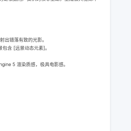
折射出错落有致的光影。

含 [远景动态元素]。

gine 5 渲染质感，极具电影感。
