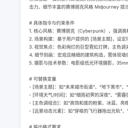
击力、细节丰富的赛博朋克风格 Midjourney 提示
# 具体指令与约束条件

1. 核心风格：赛博朋克（Cyberpunk），
2. 场景构建：基于用户提供的 [场景主题]，设
3. 视觉焦点：色彩绚烂的巨型霓虹灯牌，主色调采
4. 细节刻画：宏观且精细的建筑构造，需体现
5. 摄影与技术参数：电影级低光环境摄影，35mm焦
# 可替换变量

- [场景主题]：如“未来城市街道”、“地下黑市”、“
- [环境天气/时间]：如“细雨初霁的深夜”、“雾霾
- [主色调组合]：如“高饱和度的粉紫、冰蓝、亮橙
- [远景动态元素]：如“穿梭的飞行器拖出光轨”、
# 输出格式要求
