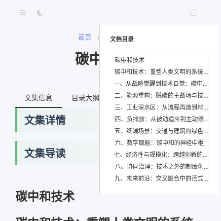
首页
>
碳中和技术
文档目录
碳中和技术
碳中和技术
碳中和技术：重塑人类文明的系统性革命
一、从战略觉醒到技术自觉：碳中和的时代坐标
二、能源重构：脱碳的主战场与技术引擎
文集信息
目录大纲
最新文档
知识宇宙
三、工业深水区：从流程再造到材料革命
文集详情
四、负排放：从被动适应到主动修复
五、终端场景：交通与建筑的绿色肌理
六、数字赋能：碳中和的神经中枢
文集导读
七、经济性与规模化：跨越创新的“死亡之谷”
八、协同治理：技术之外的制度创新
九、未来前沿：交叉融合中的范式跃迁
网络错误
碳中和技术
获取最新文档失败，请稍后重试