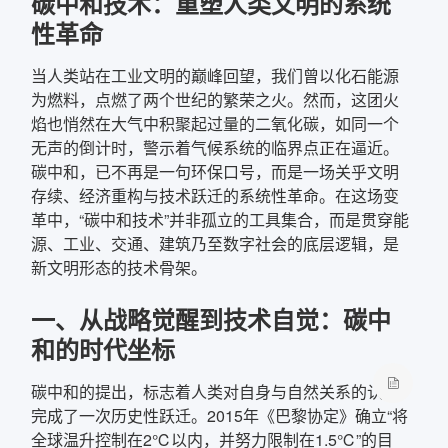
碳中和技术：重塑人类文明的系统
性革命
确定
当人类站在工业文明的巅峰回望，我们曾以化石能源
复制弹框内信息
为燃料，点燃了两个世纪的繁荣之火。然而，这团火
焰也悄然在大气中积聚起过量的二氧化碳，如同一个
无声的倒计时，警示着气候系统的临界点正在逼近。
碳中和，已不再是一句环保口号，而是一场关乎文明
存续、经济重构与技术跃迁的系统性革命。在这场变
革中，“碳中和技术”并非孤立的工具集合，而是贯穿能
源、工业、交通、建筑乃至数字社会的底层逻辑，是
新文明形态的技术骨架。
一、从战略觉醒到技术自觉：碳中
和的时代坐标
碳中和的提出，标志着人类对自身与自然关系的认知
完成了一次历史性跃迁。2015年《巴黎协定》确立“将
全球温升控制在2℃以内，并努力限制在1.5℃”的目