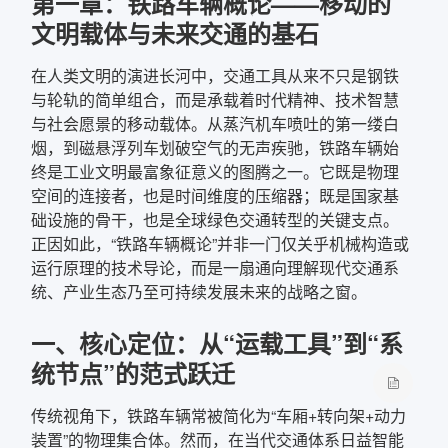
第一章：铁路车辆概论——移动的
文明载体与未来交通的基石
确定
在人类文明的演进长河中，交通工具从来不只是钢铁
复制弹框内信息
与轮轨的简单组合，而是承载着时代精神、技术智慧
与社会愿景的移动载体。从蒸汽机车喷吐的第一缕白
烟，到磁悬浮列车划破空气的无声疾驰，铁路车辆始
终是工业文明最富象征意义的图腾之一。它既是物理
空间的连接者，也是时间维度的压缩器；既是国家基
础设施的骨干，也是全球绿色交通转型的关键支点。
正因如此，“铁路车辆概论”并非一门仅关乎机械构造或
运行原理的技术导论，而是一扇通向理解现代交通系
统、产业生态乃至可持续发展未来的战略之窗。
一、核心定位：从“运载工具”到“系
统节点”的范式跃迁
传统视角下，铁路车辆常被简化为“车厢+转向架+动力
装置”的物理集合体。然而，在当代交通体系日益智能