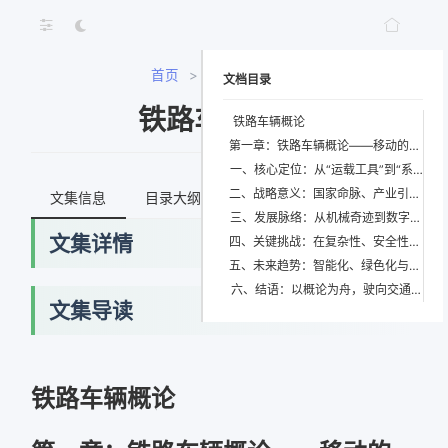
首页
>
铁路车辆概论
文档目录
铁路车辆概论
铁路车辆概论
第一章：铁路车辆概论——移动的文明载体与未来交通的基石
一、核心定位：从“运载工具”到“系统节点”的范式跃迁
二、战略意义：国家命脉、产业引擎与可持续未来的交汇点
文集信息
目录大纲
最新文档
知识宇宙
三、发展脉络：从机械奇迹到数字孪生的百年跃迁
文集详情
四、关键挑战：在复杂性、安全性与可持续性之间寻求平衡
五、未来趋势：智能化、绿色化与服务化的三位一体演进
六、结语：以概论为舟，驶向交通文明的新大陆
文集导读
网络错误
铁路车辆概论
获取最新文档失败，请稍后重试