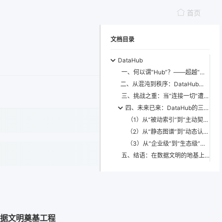
首页
文档目录
DataHub
一、何以谓“Hub”？——超越“中心化”的枢纽本质
二、从混沌到秩序：DataHub的发展脉络——一场静默的范式革命
三、挑战之重：当“连接一切”遭遇现实的褶皱
四、未来已来：DataHub的三大演进方向
（1）从“被动索引”到“主动契约”：Schema即协议（Schema-as-Protocol）
（2）从“静态图谱”到“动态认知体”：元数据驱动的自主数据代理（Autonomous Data Agent）
（3）从“企业级”到“生态级”：跨组织元数据联邦（Cross-Organizational Metadata Federation）
五、结语：在数据文明的地基上，刻下我们的名字
数据文明奠基工程