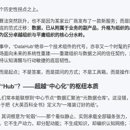
个历史性拐点之上。
算法突然跃升，也不是因为某家云厂商发布了一款新服务；而是
底的范式迁移：
数据，已从附属于业务的副产品，升格为组织的
为区分卓越组织与平庸组织的核心分水岭。
事中，“DataHub”绝非一个技术组件的代号，亦非又一个时
场面向未来的系统性重建——重建组织与数据之间的信任契约，
持认知清醒与行动敏捷的底层韧性。
而是起点；不是答案，而是提问的方式；不是工具箱，而是操作
“Hub”？——超越“中心化”的枢纽本质
，人们常本能联想到“中心节点”“数据汇聚池”“元数据仓库”。这没错
异于把《大英百科全书》定义为“一堆装订好的纸”。
b”，其词根意为“轮毂”——那个看似静止、实则承载全部辐条张
。它不生产动力，却分配动能；不生成知识，却编织认知网络；