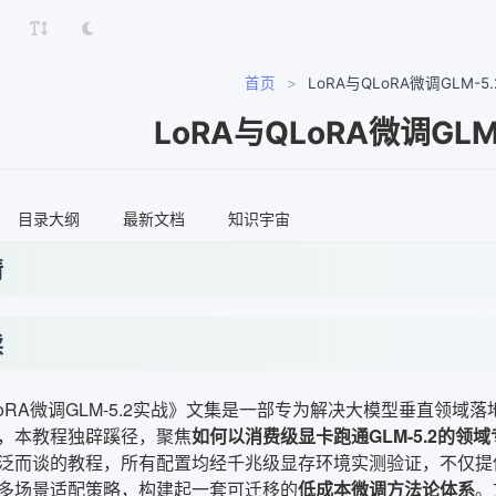
首页
>
LoRA与QLoRA微调GLM-5
LoRA与QLoRA微调GLM
目录大纲
最新文档
知识宇宙
情
读
QLoRA微调GLM-5.2实战》文集是一部专为解决大模型垂直领
，本教程独辟蹊径，聚焦
如何以消费级显卡跑通GLM-5.2的领
泛而谈的教程，所有配置均经千兆级显存环境实测验证，不仅提
多场景适配策略，构建起一套可迁移的
低成本微调方法论体系
。