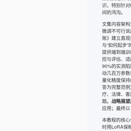
识，特别针对
间的鸿沟。
文集内容架构
微调不可行说
账》建立直观
与“如何起步
提供端到端训
控与评估、适
90%的实测
动几百万参数就
量化精度保持
答为完整范例
疗、法律、客
题。
战略展望
应用；最终以
本教程的核心
时用LoRA保