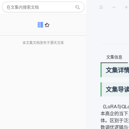
本文集文档发布于灏天文库
文集信息
文集详
文集导
《LoRA与
本高企的当下
体。区别于泛
数调优逻辑与