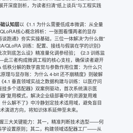
题展开深度剖析，为读者扫清“纸上谈兵”与工程实践
基础认知层
以《1.1 为什么需要低成本微调：从全量
与QLoRA核心概念辨析：一张图看懂两者的显存
再谈跑通》夯实实操基础，三位一体解决“为什么做”
RA/QLoRA 训练：配置、接线与假装在学的识别》
次到底怎么设》精准量化调参经验；《2.3 训练监
—此三者构成微调工程的核心支柱，确保读者避开
LoRA 低秩分解的数学直觉与参数作用位置：为什么只
化原理与显存账：为什么 4-bit 还不崩精度》则破解
《4.1 垂直领域实战之数据构建与训练：以医疗问
基座挂多个适配器》双案例驱动，首次系统演示医
器”复用模式，解决企业级部署中的资源复用难
解、什么解不了》中冷静划定技术适用域，避免盲目
定技术演进方向，将知识体系延伸至未来。
握三大关键能力：其一，精准判断技术选型——何
参数的科学设置原则；其二，构建领域适配器工厂——从