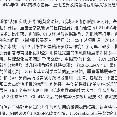
LoRA与QLoRA的核心差异、量化边界及跨领域复用等关键议
遵循“认知-实践-升华”的黄金逻辑，形成环环相扣的知识闭环。
起》开篇，直击全参数微调的显存困局；继而通过《1.2 LoRA
技术对比框架，再辅以《1.3 环境与数据准备：先把地基打牢，
”的根本问题。
核心实践层
深入工程细节：《2.1 从零跑通一次 Lo
练流水线；《2.2 训练循环里的超参数与踩坑：学习率、轮次、批
配器部署与常见报错排查》则构建完整的训练健康度诊断体系—
陷阱。
原理深化层
不满足于“怎么做”，更揭示“为什么”：《3.1 
能改模型》以几何视角解构低秩奥秘；《3.2 QLoRA 4-bit 量
的关键机制，为读者建立科学决策的底层逻辑。
垂直落地层
通过
》和《4.2 另两类场景实战与跨场景复用：法律、客服及一个
服三大高价值场景的完整训练路径，并创新性提出“单基座多适配
层
在《5.1 全书方法论回顾与低成本微调的能力边界：什么能
《5.2 生态展望：QLoRA 之后的低成本低参数适配技术》锚
价值在于将碎片化知识升华为可复用的
微调决策框架
。读者将掌
精度、何时必须启用QLoRA破显存墙，以及rank/alpha等